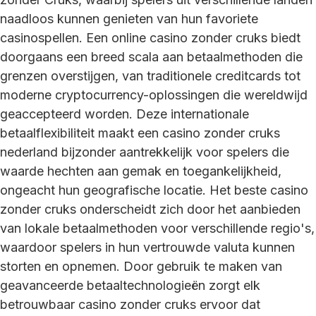
naadloos kunnen genieten van hun favoriete
casinospellen. Een online casino zonder cruks biedt
doorgaans een breed scala aan betaalmethoden die
grenzen overstijgen, van traditionele creditcards tot
moderne cryptocurrency-oplossingen die wereldwijd
geaccepteerd worden. Deze internationale
betaalflexibiliteit maakt een casino zonder cruks
nederland bijzonder aantrekkelijk voor spelers die
waarde hechten aan gemak en toegankelijkheid,
ongeacht hun geografische locatie. Het beste casino
zonder cruks onderscheidt zich door het aanbieden
van lokale betaalmethoden voor verschillende regio's,
waardoor spelers in hun vertrouwde valuta kunnen
storten en opnemen. Door gebruik te maken van
geavanceerde betaaltechnologieën zorgt elk
betrouwbaar casino zonder cruks ervoor dat