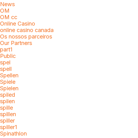
News
OM
OM cc
Online Casino
online casino canada
Os nossos parceiros
Our Partners
part1
Public
spel
spell
Spellen
Spiele
Spielen
spiled
spilen
spille
spillen
spiller
spiller1
Spinathlon