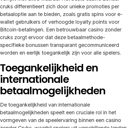
cruks differentieert zich door unieke promoties per
betaaloptie aan te bieden, zoals gratis spins voor e-
wallet gebruikers of verhoogde loyalty points voor
Bitcoin-betalingen. Een betrouwbaar casino zonder
cruks zorgt ervoor dat deze betaalmethode-
specifieke bonussen transparant gecommuniceerd
worden en eerlijk toegankelijk zijn voor alle spelers.
Toegankelijkheid en
internationale
betaalmogelijkheden
De toegankelijkheid van internationale
betaalmogelijkheden speelt een cruciale rol in het
vormgeven van de speelervaring binnen een casino
zonder Cruks, waarbij spelers uit verschillende landen