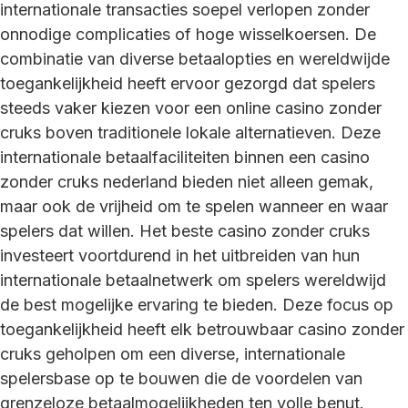
internationale transacties soepel verlopen zonder
onnodige complicaties of hoge wisselkoersen. De
combinatie van diverse betaalopties en wereldwijde
toegankelijkheid heeft ervoor gezorgd dat spelers
steeds vaker kiezen voor een online casino zonder
cruks boven traditionele lokale alternatieven. Deze
internationale betaalfaciliteiten binnen een casino
zonder cruks nederland bieden niet alleen gemak,
maar ook de vrijheid om te spelen wanneer en waar
spelers dat willen. Het beste casino zonder cruks
investeert voortdurend in het uitbreiden van hun
internationale betaalnetwerk om spelers wereldwijd
de best mogelijke ervaring te bieden. Deze focus op
toegankelijkheid heeft elk betrouwbaar casino zonder
cruks geholpen om een diverse, internationale
spelersbase op te bouwen die de voordelen van
grenzeloze betaalmogelijkheden ten volle benut.