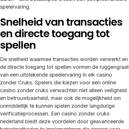
spelervaring.
Snelheid van transacties
en directe toegang tot
spellen
De snelheid waarmee transacties worden verwerkt en
de directe toegang tot spellen vormen de ruggengraat
van een uitstekende speelervaring in elk casino
zonder Cruks. Spelers die kiezen voor een online
casino zonder cruks verwachten niet alleen veiligheid
en betrouwbaarheid, maar ook de mogelijkheid om
onmiddellijk te kunnen spelen zonder langdurige
verificatieprocessen. Een casino zonder cruks
nederland biedt deze voordelen door geavanceerde