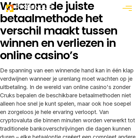
Waarom de juiste
Menu
betaalmethode het
verschil maakt tussen
winnen en verliezen in
online casino’s
De spanning van een winnende hand kan in één klap
verdwijnen wanneer je urenlang moet wachten op je
uitbetaling. In de wereld van online casino's zonder
Cruks bepalen de beschikbare betaalmethoden niet
alleen hoe snel je kunt spelen, maar ook hoe soepel
en zorgeloos je hele ervaring verloopt. Van
cryptovaluta die binnen minuten worden verwerkt tot
traditionele bankoverschrijvingen die dagen kunnen
duren – elke betaaloptie creëert een compleet andere