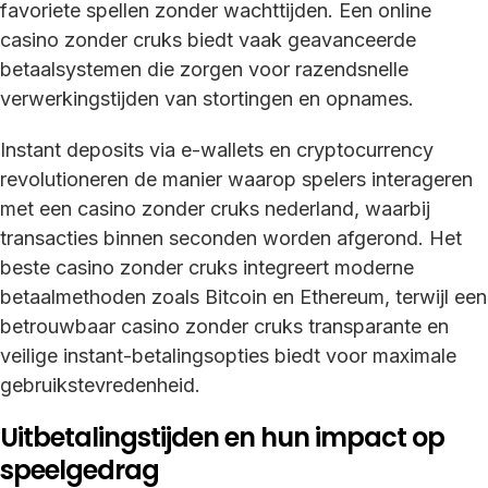
favoriete spellen zonder wachttijden. Een online
casino zonder cruks biedt vaak geavanceerde
betaalsystemen die zorgen voor razendsnelle
verwerkingstijden van stortingen en opnames.
Instant deposits via e-wallets en cryptocurrency
revolutioneren de manier waarop spelers interageren
met een casino zonder cruks nederland, waarbij
transacties binnen seconden worden afgerond. Het
beste casino zonder cruks integreert moderne
betaalmethoden zoals Bitcoin en Ethereum, terwijl een
betrouwbaar casino zonder cruks transparante en
veilige instant-betalingsopties biedt voor maximale
gebruikstevredenheid.
Uitbetalingstijden en hun impact op
speelgedrag