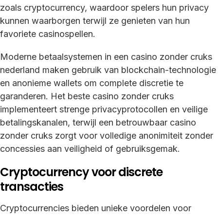
zoals cryptocurrency, waardoor spelers hun privacy
kunnen waarborgen terwijl ze genieten van hun
favoriete casinospellen.
Moderne betaalsystemen in een casino zonder cruks
nederland maken gebruik van blockchain-technologie
en anonieme wallets om complete discretie te
garanderen. Het beste casino zonder cruks
implementeert strenge privacyprotocollen en veilige
betalingskanalen, terwijl een betrouwbaar casino
zonder cruks zorgt voor volledige anonimiteit zonder
concessies aan veiligheid of gebruiksgemak.
Cryptocurrency voor discrete
transacties
Cryptocurrencies bieden unieke voordelen voor