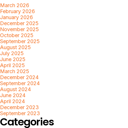
March 2026
February 2026
January 2026
December 2025
November 2025
October 2025
September 2025
August 2025
July 2025
June 2025
April 2025
March 2025
December 2024
September 2024
August 2024
June 2024
April 2024
December 2023
September 2023
Categories