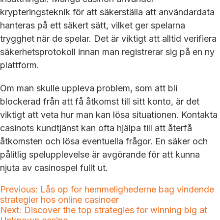
krypteringsteknik för att säkerställa att användardata
hanteras på ett säkert sätt, vilket ger spelarna
trygghet när de spelar. Det är viktigt att alltid verifiera
säkerhetsprotokoll innan man registrerar sig på en ny
plattform.
Om man skulle uppleva problem, som att bli
blockerad från att få åtkomst till sitt konto, är det
viktigt att veta hur man kan lösa situationen. Kontakta
casinots kundtjänst kan ofta hjälpa till att återfå
åtkomsten och lösa eventuella frågor. En säker och
pålitlig spelupplevelse är avgörande för att kunna
njuta av casinospel fullt ut.
Post
Previous:
Lås op for hemmelighederne bag vindende
strategier hos online casinoer
navigation
Next:
Discover the top strategies for winning big at