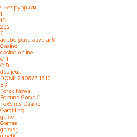
! Без рубрики
1
13
222
7
adobe generative ai 8
Casino
casino online
CH
CIB
des jeux
DONE 240678 16.10
EC
Forex News
Fortune Gems 2
FoxSlots Casino
Gambling
game
Games
gaming
giochi