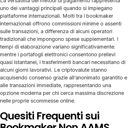
La versatilità dei metodi di pagamento rappresenta
uno dei vantaggi principali quando si impiegano
piattaforme internazionali. Molti tra i bookmaker
internazionali offrono commissioni minime o assenti
sulle transazioni, a differenza di alcuni operatori
tradizionali che impongono spese supplementari. I
tempi di elaborazione variano significativamente:
mentre i portafogli elettronici consentono prelievi
quasi istantanei, i trasferimenti bancari necessitano di
alcuni giorni lavorativi. Le criptovalute stanno
acquisendo consenso grazie all’anonimato garantito e
alle transazioni immediate, rappresentando una
opzione moderna per chi cerca massima discrezione
nelle proprie scommesse online.
Quesiti Frequenti sui
Bookmaker Non AAMS