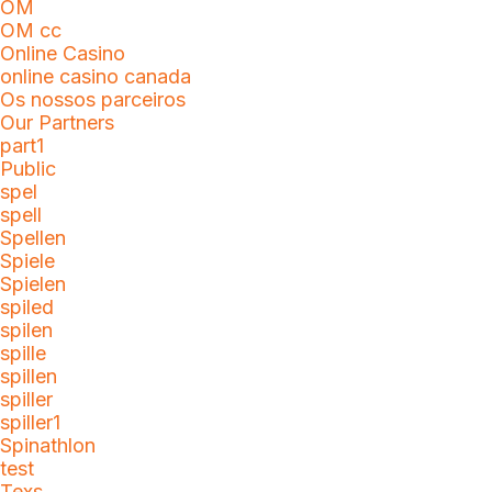
OM
OM cc
Online Casino
online casino canada
Os nossos parceiros
Our Partners
part1
Public
spel
spell
Spellen
Spiele
Spielen
spiled
spilen
spille
spillen
spiller
spiller1
Spinathlon
test
Texs