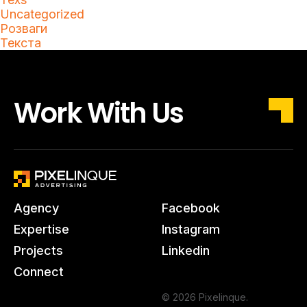
Uncategorized
Розваги
Текста
Work With Us
Agency
Facebook
Expertise
Instagram
Projects
Linkedin
Connect
© 2026 Pixelinque.