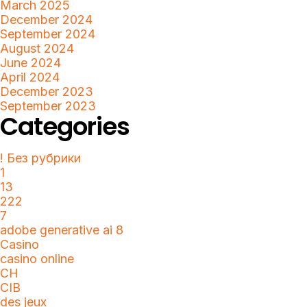
March 2025
December 2024
September 2024
August 2024
June 2024
April 2024
December 2023
September 2023
Categories
! Без рубрики
1
13
222
7
adobe generative ai 8
Casino
casino online
CH
CIB
des jeux