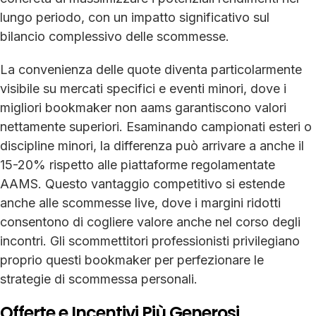
lungo periodo, con un impatto significativo sul
bilancio complessivo delle scommesse.
La convenienza delle quote diventa particolarmente
visibile su mercati specifici e eventi minori, dove i
migliori bookmaker non aams garantiscono valori
nettamente superiori. Esaminando campionati esteri o
discipline minori, la differenza può arrivare a anche il
15-20% rispetto alle piattaforme regolamentate
AAMS. Questo vantaggio competitivo si estende
anche alle scommesse live, dove i margini ridotti
consentono di cogliere valore anche nel corso degli
incontri. Gli scommettitori professionisti privilegiano
proprio questi bookmaker per perfezionare le
strategie di scommessa personali.
Offerte e Incentivi Più Generosi