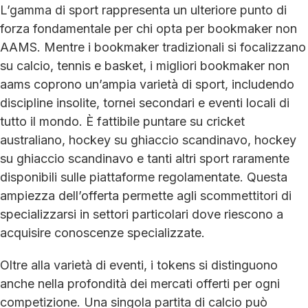
L’gamma di sport rappresenta un ulteriore punto di
forza fondamentale per chi opta per bookmaker non
AAMS. Mentre i bookmaker tradizionali si focalizzano
su calcio, tennis e basket, i migliori bookmaker non
aams coprono un’ampia varietà di sport, includendo
discipline insolite, tornei secondari e eventi locali di
tutto il mondo. È fattibile puntare su cricket
australiano, hockey su ghiaccio scandinavo, hockey
su ghiaccio scandinavo e tanti altri sport raramente
disponibili sulle piattaforme regolamentate. Questa
ampiezza dell’offerta permette agli scommettitori di
specializzarsi in settori particolari dove riescono a
acquisire conoscenze specializzate.
Oltre alla varietà di eventi, i tokens si distinguono
anche nella profondità dei mercati offerti per ogni
competizione. Una singola partita di calcio può