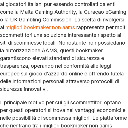
ai giocatori italiani pur essendo controllati da enti
come la Malta Gaming Authority, la Curaçao eGaming
o la UK Gambling Commission. La scelta di rivolgersi
ai
migliori bookmaker non aams
rappresenta per molti
scommettitori una soluzione interessante rispetto ai
siti di scommesse locali. Nonostante non possiedano
la autorizzazione AAMS, questi bookmaker
garantiscono elevati standard di sicurezza e
trasparenza, operando nel conformità alle leggi
europee sul gioco d’azzardo online e offrendo tutela
delle informazioni personali attraverso protocolli di
sicurezza innovativi.
Il principale motivo per cui gli scommettitori optano
per questi operatori si trova nei vantaggi economici e
nelle possibilità di scommessa migliori. Le piattaforme
che rientrano tra i migliori bookmaker non aams