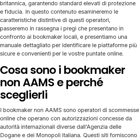
britannica, garantendo standard elevati di protezione
e fiducia. In questo contenuto esamineremo le
caratteristiche distintive di questi operatori,
passeremo in rassegna i pregi che presentano in
confronto ai bookmaker locali, e presentiamo una
manuale dettagliato per identificare le piattaforme più
sicure e convenienti per le vostre puntate online.
Cosa sono i bookmaker
non AAMS e perché
sceglierli
I bookmaker non AAMS sono operatori di scommesse
online che operano con autorizzazioni concesse da
autorità internazionali diverse dall’Agenzia delle
Dogane e dei Monopoli italiana. Questi siti forniscono