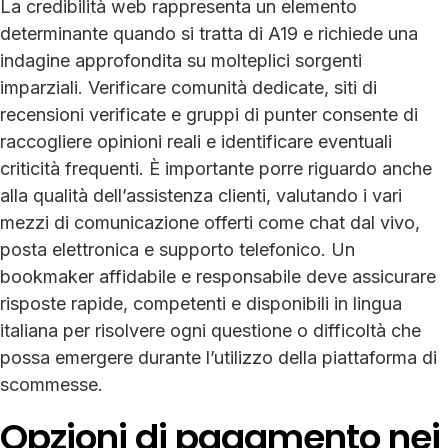
La credibilità web rappresenta un elemento
determinante quando si tratta di A19 e richiede una
indagine approfondita su molteplici sorgenti
imparziali. Verificare comunità dedicate, siti di
recensioni verificate e gruppi di punter consente di
raccogliere opinioni reali e identificare eventuali
criticità frequenti. È importante porre riguardo anche
alla qualità dell’assistenza clienti, valutando i vari
mezzi di comunicazione offerti come chat dal vivo,
posta elettronica e supporto telefonico. Un
bookmaker affidabile e responsabile deve assicurare
risposte rapide, competenti e disponibili in lingua
italiana per risolvere ogni questione o difficoltà che
possa emergere durante l’utilizzo della piattaforma di
scommesse.
Opzioni di pagamento nei