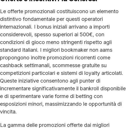
Le offerte promozionali costituiscono un elemento
distintivo fondamentale per questi operatori
internazionali. I bonus iniziali arrivano a importi
considerevoli, spesso superiori ai 500€, con
condizioni di gioco meno stringenti rispetto agli
standard italiani. I migliori bookmaker non aams
propongono inoltre promozioni ricorrenti come
cashback settimanali, scommesse gratuite su
competizioni particolari e sistemi di loyalty articolati.
Queste iniziative consentono agli punter di
incrementare significativamente il bankroll disponibile
e di sperimentare varie forme di betting con
esposizioni minori, massimizzando le opportunità di
vincita.
La gamma delle promozioni offerte dai migliori