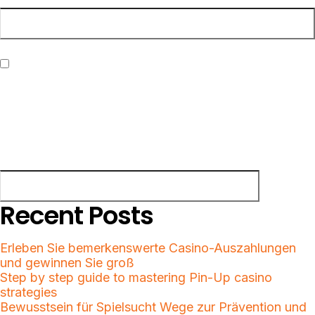
Save my name, email, and website in this browser for the next
time I comment.
Search
Search
Recent Posts
Erleben Sie bemerkenswerte Casino-Auszahlungen
und gewinnen Sie groß
Step by step guide to mastering Pin-Up casino
strategies
Bewusstsein für Spielsucht Wege zur Prävention und