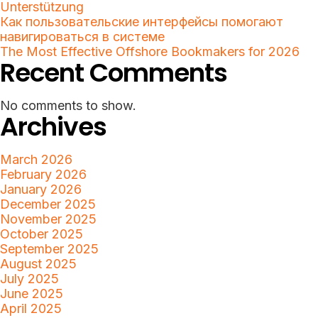
Unterstützung
Как пользовательские интерфейсы помогают
навигироваться в системе
The Most Effective Offshore Bookmakers for 2026
Recent Comments
No comments to show.
Archives
March 2026
February 2026
January 2026
December 2025
November 2025
October 2025
September 2025
August 2025
July 2025
June 2025
April 2025