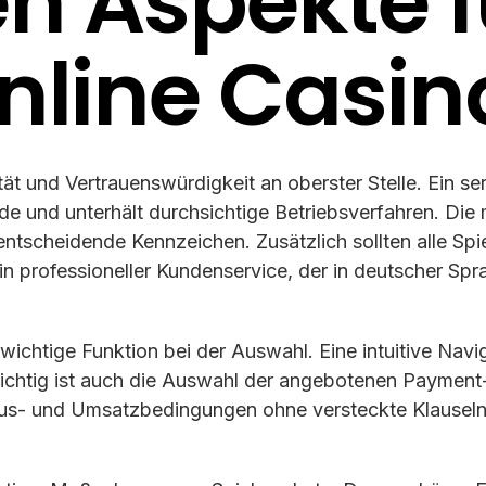
en Aspekte f
nline Casin
ät und Vertrauenswürdigkeit an oberster Stelle. Ein ser
örde und unterhält durchsichtige Betriebsverfahren. D
 entscheidende Kennzeichen. Zusätzlich sollten alle 
 professioneller Kundenservice, der in deutscher Sprac
e wichtige Funktion bei der Auswahl. Eine intuitive Na
wichtig ist auch die Auswahl der angebotenen Payment
s- und Umsatzbedingungen ohne versteckte Klauseln z