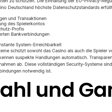
ten zu schützen. Die Einhaltung der EU-Privacy-Regulat
sino Deutschland höchste Datenschutzstandards erfüllt
ngen und Transaktionen
rung des Spielerkontos
chutz-Profis
lierten Bankverbindungen
nstante System-Erreichbarkeit
teme schützt sowohl das Casino als auch die Spieler vor
rkennen suspekte Handlungen automatisch. Transparent
men ab. Diese vollständigen Security-Systeme sind u
rbindungen notwendig ist.
wahl und G