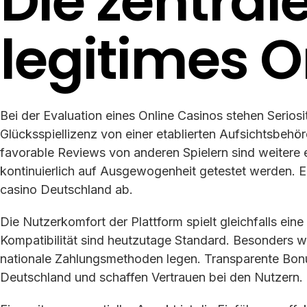
Die zentral
legitimes O
Bei der Evaluation eines Online Casinos stehen Seriosit
Glücksspiellizenz von einer etablierten Aufsichtsbeh
favorable Reviews von anderen Spielern sind weitere
kontinuierlich auf Ausgewogenheit getestet werden. Ein
casino Deutschland ab.
Die Nutzerkomfort der Plattform spielt gleichfalls ein
Kompatibilität sind heutzutage Standard. Besonders 
nationale Zahlungsmethoden legen. Transparente Bonu
Deutschland und schaffen Vertrauen bei den Nutzern.