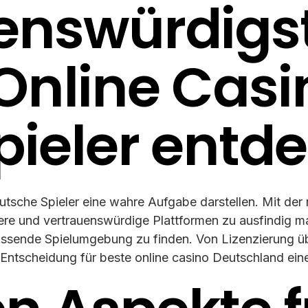
uenswürdigs
nline Casin
pieler entd
eutsche Spieler eine wahre Aufgabe darstellen. Mit der
here und vertrauenswürdige Plattformen zu ausfindig ma
e passende Spielumgebung zu finden. Von Lizenzierung
 Entscheidung für beste online casino Deutschland eine