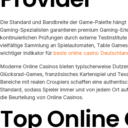
Die Standard und Bandbreite der Game-Palette hängt 
Gaming-Spezialisten garantieren premium Gaming-Erleb
kontinuierlichen Prüfungen durch externe Testinstitu
vielfältige Sammlung an Spielautomaten, Table Games u
wichtiger Indikator für
beste online casino Deutschlan
Moderne Online Casinos bieten typischerweise Dutzende
Glücksrad-Games, französisches Kartenspiel und Texas
Bereiche mit realen Croupiers schaffen eine authenti
Standard, sodass Spieler immer und von jedem Ort auf
die Beurteilung von Online Casinos.
Top Online 