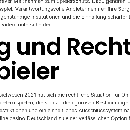
effektiver Maßnahmen zum Spielerschutz. Dazu gehören 
sspiel. Verantwortungsvolle Anbieter nehmen ihre Sorg
eigenständige Institutionen und die Einhaltung scharfer
ovidern unterscheiden.
g und Recht
ieler
ielwesen 2021 hat sich die rechtliche Situation für O
bietern spielen, die sich an die rigorosen Bestimmunge
triktionen und ein einheitliches Ausschlusssystem n
ne casino Deutschland zu einer verlässlichen Option f