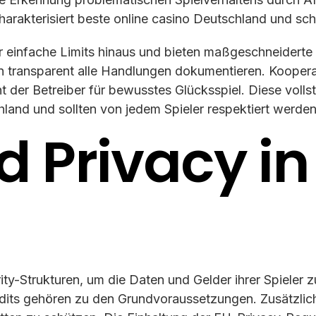
arakterisiert beste online casino Deutschland und schü
einfache Limits hinaus und bieten maßgeschneiderte R
 transparent alle Handlungen dokumentieren. Kooperat
 der Betreiber für bewusstes Glücksspiel. Diese volls
hland und sollten von jedem Spieler respektiert werden
d Privacy in
y-Strukturen, um die Daten und Gelder ihrer Spieler z
dits gehören zu den Grundvoraussetzungen. Zusätzlich