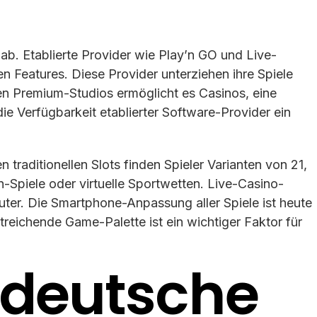
. Etablierte Provider wie Play’n GO und Live-
 Features. Diese Provider unterziehen ihre Spiele
en Premium-Studios ermöglicht es Casinos, eine
ie Verfügbarkeit etablierter Software-Provider ein
raditionellen Slots finden Spieler Varianten von 21,
Spiele oder virtuelle Sportwetten. Live-Casino-
ter. Die Smartphone-Anpassung aller Spiele ist heute
reichende Game-Palette ist ein wichtiger Faktor für
 deutsche