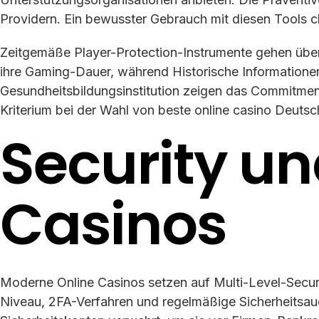
Providern. Ein bewusster Gebrauch mit diesen Tools ch
Zeitgemäße Player-Protection-Instrumente gehen über 
ihre Gaming-Dauer, während Historische Informationen
Gesundheitsbildungsinstitution zeigen das Commitment
Kriterium bei der Wahl von beste online casino Deutsc
Security un
Casinos
Moderne Online Casinos setzen auf Multi-Level-Securit
Niveau, 2FA-Verfahren und regelmäßige Sicherheitsau