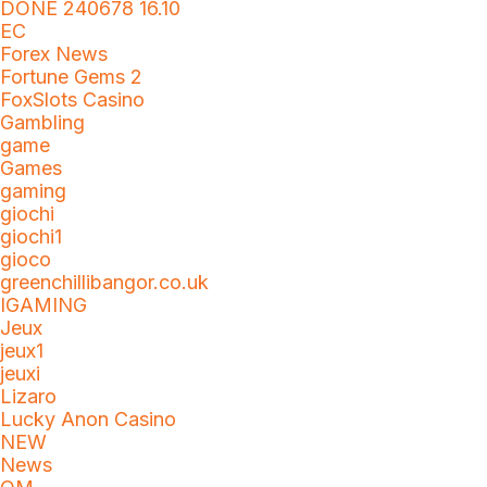
DONE 240678 16.10
EC
Forex News
Fortune Gems 2
FoxSlots Casino
Gambling
game
Games
gaming
giochi
giochi1
gioco
greenchillibangor.co.uk
IGAMING
Jeux
jeux1
jeuxi
Lizaro
Lucky Anon Casino
NEW
News