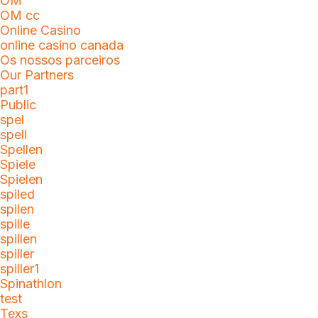
OM
OM cc
Online Casino
online casino canada
Os nossos parceiros
Our Partners
part1
Public
spel
spell
Spellen
Spiele
Spielen
spiled
spilen
spille
spillen
spiller
spiller1
Spinathlon
test
Texs