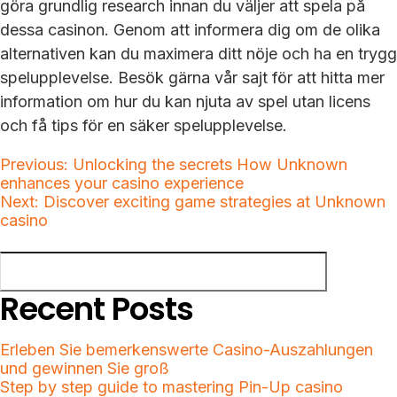
göra grundlig research innan du väljer att spela på
dessa casinon. Genom att informera dig om de olika
alternativen kan du maximera ditt nöje och ha en trygg
spelupplevelse. Besök gärna vår sajt för att hitta mer
information om hur du kan njuta av spel utan licens
och få tips för en säker spelupplevelse.
Post
Previous:
Unlocking the secrets How Unknown
enhances your casino experience
navigation
Next:
Discover exciting game strategies at Unknown
casino
Search
Search
Recent Posts
Erleben Sie bemerkenswerte Casino-Auszahlungen
und gewinnen Sie groß
Step by step guide to mastering Pin-Up casino