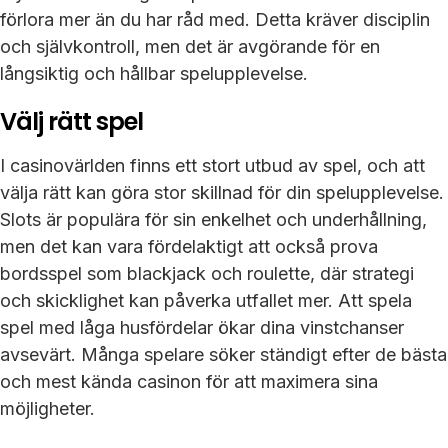
förlora mer än du har råd med. Detta kräver disciplin
och självkontroll, men det är avgörande för en
långsiktig och hållbar spelupplevelse.
Välj rätt spel
I casinovärlden finns ett stort utbud av spel, och att
välja rätt kan göra stor skillnad för din spelupplevelse.
Slots är populära för sin enkelhet och underhållning,
men det kan vara fördelaktigt att också prova
bordsspel som blackjack och roulette, där strategi
och skicklighet kan påverka utfallet mer. Att spela
spel med låga husfördelar ökar dina vinstchanser
avsevärt. Många spelare söker ständigt efter de bästa
och mest kända casinon för att maximera sina
möjligheter.