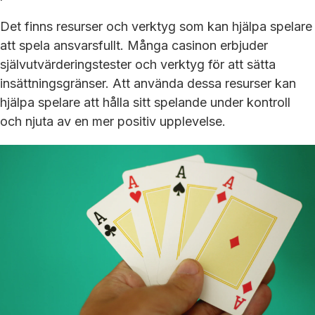
Det finns resurser och verktyg som kan hjälpa spelare
att spela ansvarsfullt. Många casinon erbjuder
självutvärderingstester och verktyg för att sätta
insättningsgränser. Att använda dessa resurser kan
hjälpa spelare att hålla sitt spelande under kontroll
och njuta av en mer positiv upplevelse.