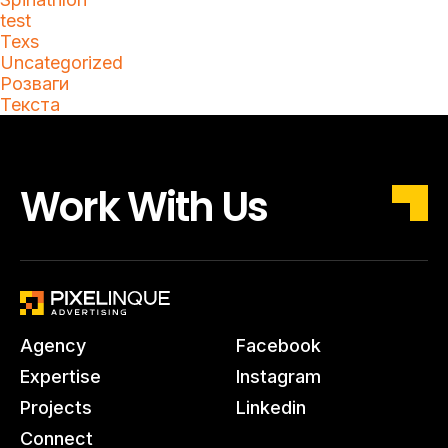
test
Texs
Uncategorized
Розваги
Текста
Work With Us
Agency
Facebook
Expertise
Instagram
Projects
Linkedin
Connect