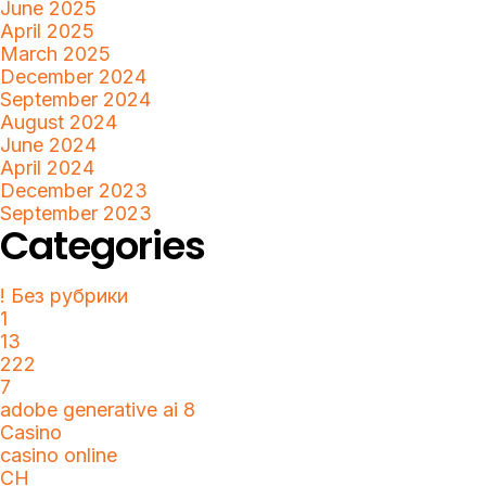
June 2025
April 2025
March 2025
December 2024
September 2024
August 2024
June 2024
April 2024
December 2023
September 2023
Categories
! Без рубрики
1
13
222
7
adobe generative ai 8
Casino
casino online
CH