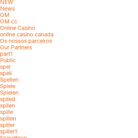
NEW
News
OM
OM cc
Online Casino
online casino canada
Os nossos parceiros
Our Partners
part1
Public
spel
spell
Spellen
Spiele
Spielen
spiled
spilen
spille
spillen
spiller
spiller1
Spinathlon