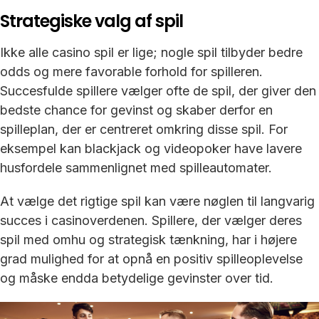
Strategiske valg af spil
Ikke alle casino spil er lige; nogle spil tilbyder bedre
odds og mere favorable forhold for spilleren.
Succesfulde spillere vælger ofte de spil, der giver den
bedste chance for gevinst og skaber derfor en
spilleplan, der er centreret omkring disse spil. For
eksempel kan blackjack og videopoker have lavere
husfordele sammenlignet med spilleautomater.
At vælge det rigtige spil kan være nøglen til langvarig
succes i casinoverdenen. Spillere, der vælger deres
spil med omhu og strategisk tænkning, har i højere
grad mulighed for at opnå en positiv spilleoplevelse
og måske endda betydelige gevinster over tid.