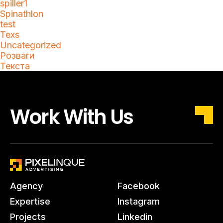
spiller1
Spinathlon
test
Texs
Uncategorized
Розваги
Текста
Work With Us
Agency
Facebook
Expertise
Instagram
Projects
Linkedin