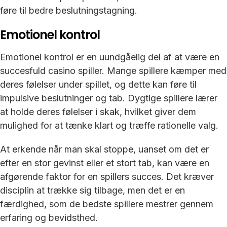
føre til bedre beslutningstagning.
Emotionel kontrol
Emotionel kontrol er en uundgåelig del af at være en
succesfuld casino spiller. Mange spillere kæmper med
deres følelser under spillet, og dette kan føre til
impulsive beslutninger og tab. Dygtige spillere lærer
at holde deres følelser i skak, hvilket giver dem
mulighed for at tænke klart og træffe rationelle valg.
At erkende når man skal stoppe, uanset om det er
efter en stor gevinst eller et stort tab, kan være en
afgørende faktor for en spillers succes. Det kræver
disciplin at trække sig tilbage, men det er en
færdighed, som de bedste spillere mestrer gennem
erfaring og bevidsthed.