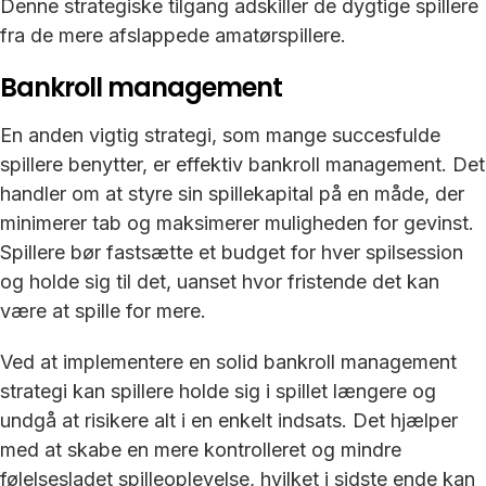
Denne strategiske tilgang adskiller de dygtige spillere
fra de mere afslappede amatørspillere.
Bankroll management
En anden vigtig strategi, som mange succesfulde
spillere benytter, er effektiv bankroll management. Det
handler om at styre sin spillekapital på en måde, der
minimerer tab og maksimerer muligheden for gevinst.
Spillere bør fastsætte et budget for hver spilsession
og holde sig til det, uanset hvor fristende det kan
være at spille for mere.
Ved at implementere en solid bankroll management
strategi kan spillere holde sig i spillet længere og
undgå at risikere alt i en enkelt indsats. Det hjælper
med at skabe en mere kontrolleret og mindre
følelsesladet spilleoplevelse, hvilket i sidste ende kan