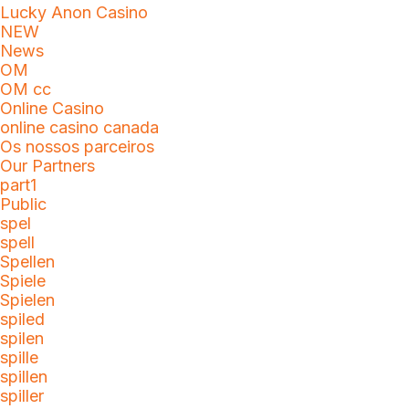
Lucky Anon Casino
NEW
News
OM
OM cc
Online Casino
online casino canada
Os nossos parceiros
Our Partners
part1
Public
spel
spell
Spellen
Spiele
Spielen
spiled
spilen
spille
spillen
spiller