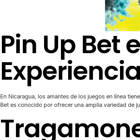
Pin Up Bet 
Experiencia
En Nicaragua, los amantes de los juegos en línea tien
Bet es conocido por ofrecer una amplia variedad de j
Tragamoned