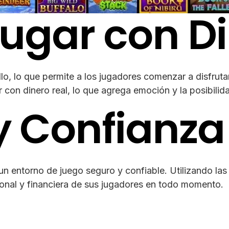
Jugar con D
llo, lo que permite a los jugadores comenzar a disfrut
 con dinero real, lo que agrega emoción y la posibilid
y Confianza
un entorno de juego seguro y confiable. Utilizando las
rsonal y financiera de sus jugadores en todo momento.