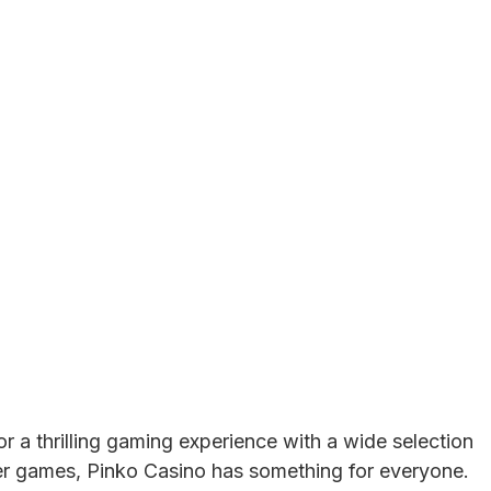
or a thrilling gaming experience with a wide selection
aler games, Pinko Casino has something for everyone.