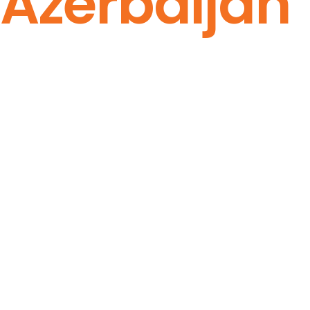
Azerbaijan