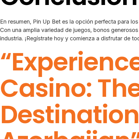
En resumen, Pin Up Bet es la opción perfecta para los
Con una amplia variedad de juegos, bonos generosos y
industria. ¡Regístrate hoy y comienza a disfrutar de to
“Experience 
Casino: The
Destination 