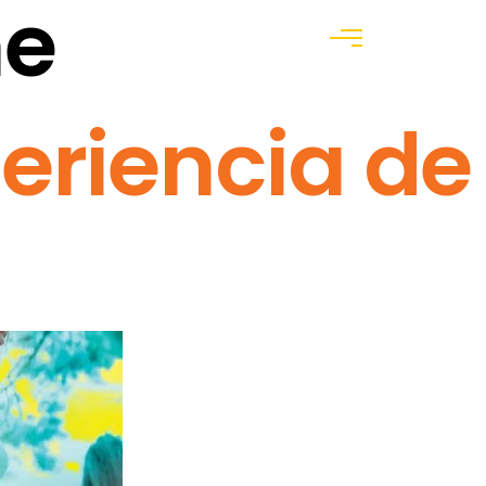
ne
Menu
periencia de