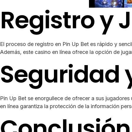
Registro y 
El proceso de registro en Pin Up Bet es rápido y senci
Además, este casino en línea ofrece la opción de jugar
Seguridad 
Pin Up Bet se enorgullece de ofrecer a sus jugadores 
en línea garantiza la protección de la información pe
Conclusión