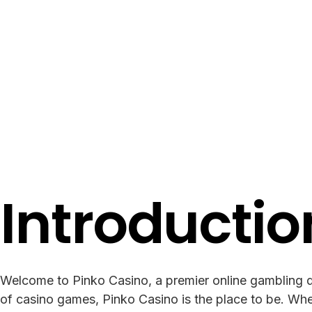
Introductio
Welcome to Pinko Casino, a premier online gambling des
of casino games, Pinko Casino is the place to be. Whe