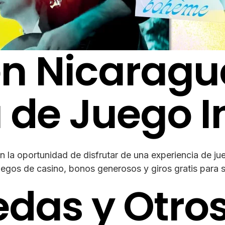
en Nicaragu
 de Juego I
en la oportunidad de disfrutar de una experiencia de 
uegos de casino, bonos generosos y giros gratis para 
as y Otros