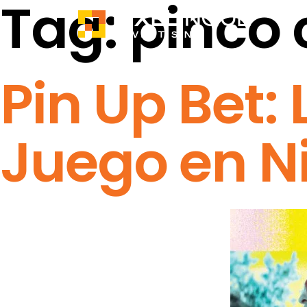
Tag:
pinco 
Pin Up Bet:
Juego en N