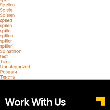
Spellen
Spiele
Spielen
spiled
spilen
spille
spillen
spiller
spiller1
Spinathlon
test
Texs
Uncategorized
Розваги
Текста
Work With Us