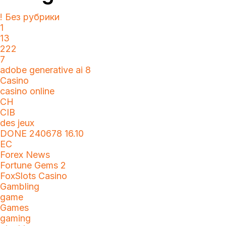
! Без рубрики
1
13
222
7
adobe generative ai 8
Casino
casino online
CH
CIB
des jeux
DONE 240678 16.10
EC
Forex News
Fortune Gems 2
FoxSlots Casino
Gambling
game
Games
gaming