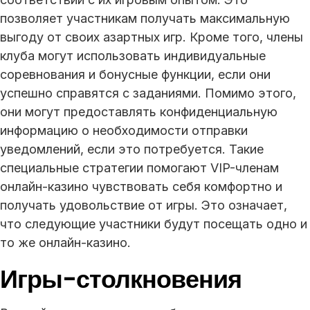
позволяет участникам получать максимальную
выгоду от своих азартных игр. Кроме того, члены
клуба могут использовать индивидуальные
соревнования и бонусные функции, если они
успешно справятся с заданиями. Помимо этого,
они могут предоставлять конфиденциальную
информацию о необходимости отправки
уведомлений, если это потребуется. Такие
специальные стратегии помогают VIP-членам
онлайн-казино чувствовать себя комфортно и
получать удовольствие от игры. Это означает,
что следующие участники будут посещать одно и
то же онлайн-казино.
Игры-столкновения