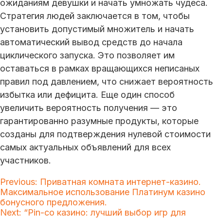
ожиданиям девушки и начать умножать чудеса.
Стратегия людей заключается в том, чтобы
установить допустимый множитель и начать
автоматический вывод средств до начала
циклического запуска. Это позволяет им
оставаться в рамках вращающихся неписаных
правил под давлением, что снижает вероятность
избытка или дефицита. Еще один способ
увеличить вероятность получения — это
гарантированно разумные продукты, которые
созданы для подтверждения нулевой стоимости
самых актуальных объявлений для всех
участников.
Post
Previous:
Приватная комната интернет-казино.
Максимальное использование Платинум казино
navigation
бонусного предложения.
Next:
“Pin-co казино: лучший выбор игр для