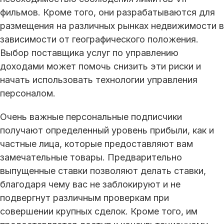
фильмов. Кроме того, они разрабатываются для
размещения на различных рынках недвижимости в
зависимости от географического положения.
Выбор поставщика услуг по управлению
доходами может помочь снизить эти риски и
начать использовать технологии управления
персоналом.
Очень важные персональные подписчики
получают определенный уровень прибыли, как и
частные лица, которые предоставляют вам
замечательные товары. Предварительно
выпущенные ставки позволяют делать ставки,
благодаря чему вас не заблокируют и не
подвергнут различным проверкам при
совершении крупных сделок. Кроме того, им