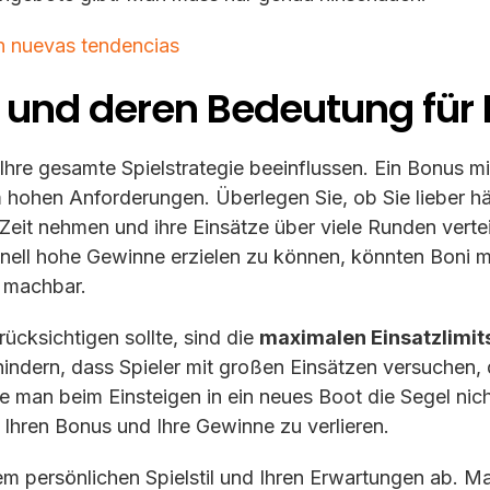
n nuevas tendencias
und deren Bedeutung für I
n Ihre gesamte Spielstrategie beeinflussen. Ein Bonus m
 hohen Anforderungen. Überlegen Sie, ob Sie lieber hä
 Zeit nehmen und ihre Einsätze über viele Runden vert
chnell hohe Gewinne erzielen zu können, könnten Boni m
 machbar.
ücksichtigen sollte, sind die
maximalen Einsatzlimit
ndern, dass Spieler mit großen Einsätzen versuchen, 
man beim Einsteigen in ein neues Boot die Segel nicht 
, Ihren Bonus und Ihre Gewinne zu verlieren.
em persönlichen Spielstil und Ihren Erwartungen ab. M