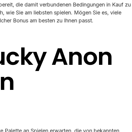
nd bereit, die damit verbundenen Bedingungen in Kauf zu
h, wie Sie am liebsten spielen. Mögen Sie es, viele
elcher Bonus am besten zu Ihnen passt.
ucky Anon
en
e Palette an Spielen erwarten, die von bekannten