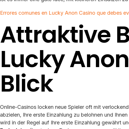
Errores comunes en Lucky Anon Casino que debes evi
Attraktive
Lucky Anon
Blick
Online-Casinos locken neue Spieler oft mit verlocken
abzielen, Ihre erste Einzahlung zu belohnen und Ihnen 
wird in der Regel auf Ihre erste Einzahlung gewährt 