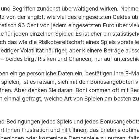
 und Begriffen zunächst überwältigend wirken. Nehme
tz vor, der angibt, wie viel des eingesetzten Geldes üb
etisch 96 Cent von jedem eingesetzten Euro über viele
e für jeden einzelnen Spieler. Es ist eher ein statistis
h das wie die Risikobereitschaft eines Spiels vorstellen.
driger Volatilität häufiger, aber kleinere Beträge auss
ät) – beides birgt Risiken und Chancen, nur auf untersch
en einige persönliche Daten ein, bestätigen Ihre E-Mai
spielen, ist es ratsam, sich mit den Bonusangeboten v
nen. Aber denken Sie daran: Boni kommen oft mit Bedi
einmal gefragt, welche Art von Spielen am besten zu 
und Bedingungen jedes Spiels und jedes Bonusangebots 
t Ihnen Frustration und hilft Ihnen, das Erlebnis optim
zu beginnen oder kostenlose Demospiele zu nutzen, fal