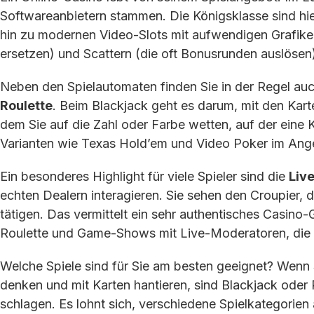
Softwareanbietern stammen. Die Königsklasse sind hie
hin zu modernen Video-Slots mit aufwendigen Grafike
ersetzen) und Scattern (die oft Bonusrunden auslösen).
Neben den Spielautomaten finden Sie in der Regel au
Roulette
. Beim Blackjack geht es darum, mit den Karte
dem Sie auf die Zahl oder Farbe wetten, auf der eine K
Varianten wie Texas Hold’em und Video Poker im Ang
Ein besonderes Highlight für viele Spieler sind die
Liv
echten Dealern interagieren. Sie sehen den Croupier, d
tätigen. Das vermittelt ein sehr authentisches Casino-
Roulette und Game-Shows mit Live-Moderatoren, die o
Welche Spiele sind für Sie am besten geeignet? Wenn
denken und mit Karten hantieren, sind Blackjack oder P
schlagen. Es lohnt sich, verschiedene Spielkategori