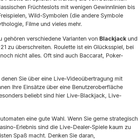
lassischen Früchteslots mit wenigen Gewinnlinien bis
Freispielen, Wild-Symbolen (die andere Symbole
thologie, Filme und vieles mehr.
zu gehören verschiedene Varianten von
Blackjack
und
1 zu überschreiten. Roulette ist ein Glücksspiel, bei
noch nicht alles. Oft sind auch Baccarat, Poker-
ei denen Sie über eine Live-Videoübertragung mit
önnen Ihre Einsätze über eine Benutzeroberfläche
sonders beliebt sind hier Live-Blackjack, Live-
utomaten eine gute Wahl. Wenn Sie gerne strategisch
Casino-Erlebnis sind die Live-Dealer-Spiele kaum zu
eisten Spaß macht. Denken Sie daran,