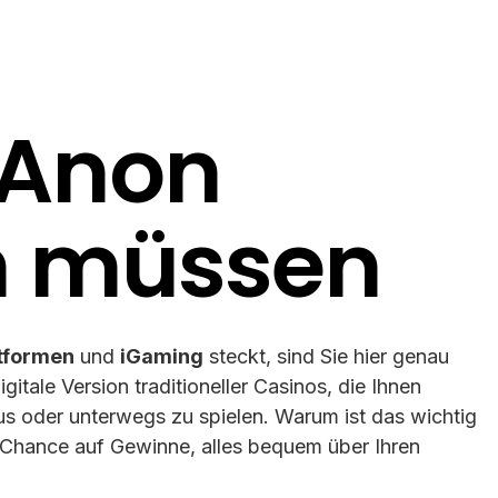
y Anon
en müssen
ttformen
und
iGaming
steckt, sind Sie hier genau
gitale Version traditioneller Casinos, die Ihnen
us oder unterwegs zu spielen. Warum ist das wichtig
er Chance auf Gewinne, alles bequem über Ihren