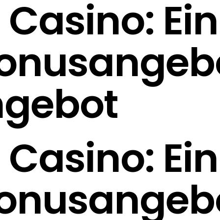
Casino: Einb
Bonusangeb
ngebot
Casino: Einb
Bonusangeb