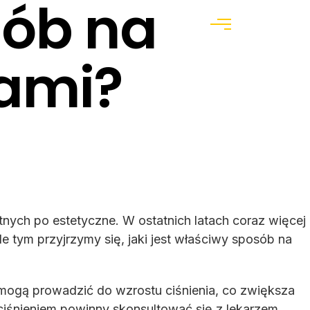
sób na
Menu
dami?
ych po estetyczne. W ostatnich latach coraz więcej
e tym przyjrzymy się, jaki jest właściwy sposób na
mogą prowadzić do wzrostu ciśnienia, co zwiększa
śnieniem powinny skonsultować się z lekarzem.