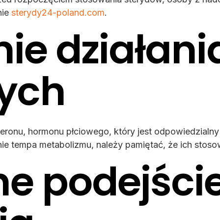
nie
sterydy24-poland.com
.
nie działan
ych
teronu, hormonu płciowego, który jest odpowiedzialn
e tempa metabolizmu, należy pamiętać, że ich stoso
ne podejści