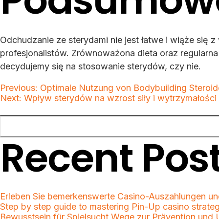
Podsumow
Odchudzanie ze sterydami nie jest łatwe i wiąże się 
profesjonalistów. Zrównoważona dieta oraz regularn
decydujemy się na stosowanie sterydów, czy nie.
Post
Previous:
Optimale Nutzung von Bodybuilding Steroide
Next:
Wpływ sterydów na wzrost siły i wytrzymałości
Search
navigation
Recent Pos
Erleben Sie bemerkenswerte Casino-Auszahlungen un
Step by step guide to mastering Pin-Up casino strateg
Bewusstsein für Spielsucht Wege zur Prävention und 