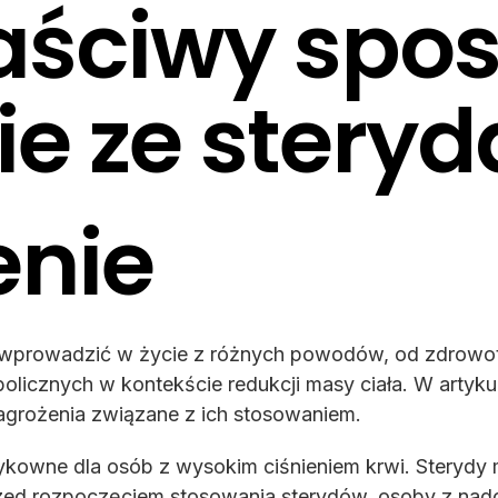
łaściwy spo
e ze stery
nie
a wprowadzić w życie z różnych powodów, od zdrowotn
olicznych w kontekście redukcji masy ciała. W artykul
zagrożenia związane z ich stosowaniem.
kowne dla osób z wysokim ciśnieniem krwi. Sterydy 
ed rozpoczęciem stosowania sterydów, osoby z nadci