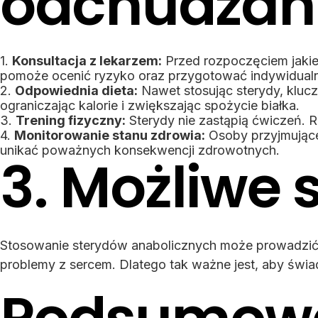
odchudzan
Konsultacja z lekarzem:
Przed rozpoczęciem jakiej
pomoże ocenić ryzyko oraz przygotować indywidualny
Odpowiednia dieta:
Nawet stosując sterydy, kluc
ograniczając kalorie i zwiększając spożycie białka.
Trening fizyczny:
Sterydy nie zastąpią ćwiczeń. Re
Monitorowanie stanu zdrowia:
Osoby przyjmujące 
unikać poważnych konsekwencji zdrowotnych.
3. Możliwe 
Stosowanie sterydów anabolicznych może prowadzić d
problemy z sercem. Dlatego tak ważne jest, aby świ