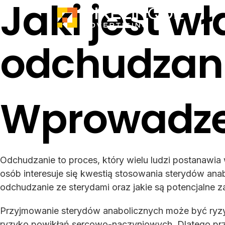
Jaki jest w
odchudzani
Wprowadze
Odchudzanie to proces, który wielu ludzi postanawi
osób interesuje się kwestią stosowania sterydów anab
odchudzanie ze sterydami oraz jakie są potencjalne 
Przyjmowanie sterydów anabolicznych może być ryzy
ryzyko powikłań sercowo-naczyniowych. Dlatego prz