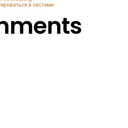
гироваться в системе
mments