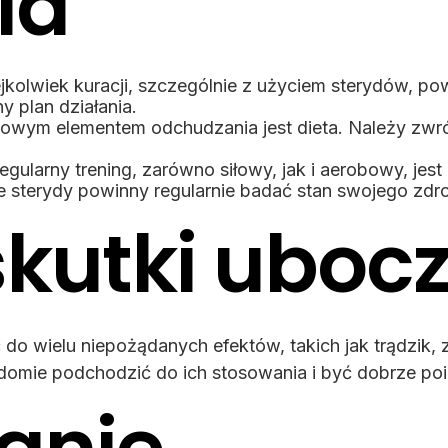
ia
kolwiek kuracji, szczególnie z użyciem sterydów, po
 plan działania.
zowym elementem odchudzania jest dieta. Należy zwr
gularny trening, zarówno siłowy, jak i aerobowy, jes
sterydy powinny regularnie badać stan swojego zdrowi
skutki uboc
o wielu niepożądanych efektów, takich jak trądzik, 
adomie podchodzić do ich stosowania i być dobrze p