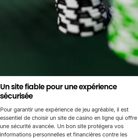
Un site fiable pour une expérience
sécurisée
Pour garantir une expérience de jeu agréable, il est
essentiel de choisir un site de casino en ligne qui offre
une sécurité avancée. Un bon site protégera vos
informations personnelles et financières contre les