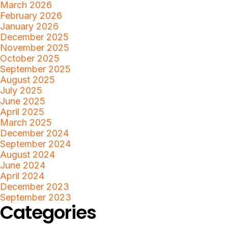
March 2026
February 2026
January 2026
December 2025
November 2025
October 2025
September 2025
August 2025
July 2025
June 2025
April 2025
March 2025
December 2024
September 2024
August 2024
June 2024
April 2024
December 2023
September 2023
Categories