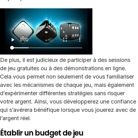
De plus, il est judicieux de participer à des sessions
de jeu gratuites ou à des démonstrations en ligne.
Cela vous permet non seulement de vous familiariser
avec les mécanismes de chaque jeu, mais également
d’expérimenter différentes stratégies sans risquer
votre argent. Ainsi, vous développerez une confiance
qui s’avérera bénéfique lorsque vous jouerez avec de
l’argent réel.
Établir un budget de jeu