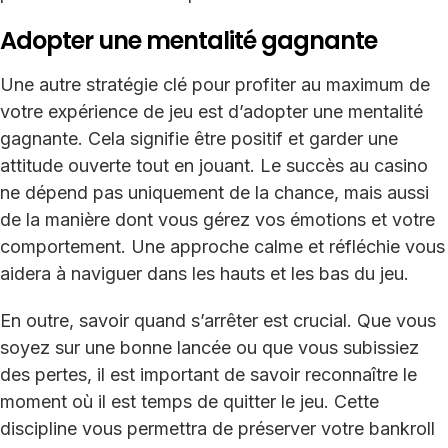
Adopter une mentalité gagnante
Une autre stratégie clé pour profiter au maximum de
votre expérience de jeu est d’adopter une mentalité
gagnante. Cela signifie être positif et garder une
attitude ouverte tout en jouant. Le succès au casino
ne dépend pas uniquement de la chance, mais aussi
de la manière dont vous gérez vos émotions et votre
comportement. Une approche calme et réfléchie vous
aidera à naviguer dans les hauts et les bas du jeu.
En outre, savoir quand s’arrêter est crucial. Que vous
soyez sur une bonne lancée ou que vous subissiez
des pertes, il est important de savoir reconnaître le
moment où il est temps de quitter le jeu. Cette
discipline vous permettra de préserver votre bankroll