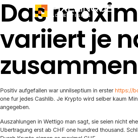
Das maxima
variiert je
zusammen 
Positiv aufgefallen war unnilseptium in erster
https://
one fur jedes Cashlib. Je Krypto wird selber kaum Mi
angegeben.
Auszahlungen in Wettigo man sagt, sie seien nicht eh
Ubertragung erst ab CHF one hundred thousand. Schlim