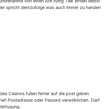
hilfenahme von einen Are living Talk erhielt selbst
ier spricht demzufolge was auch immer zu handen
des Casinos fullen ferner auf die post geben.
rief-Postadresse oder Passwd verwirklichen. Darf
Verfugung.