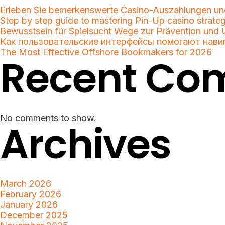
Erleben Sie bemerkenswerte Casino-Auszahlungen un
Step by step guide to mastering Pin-Up casino strateg
Bewusstsein für Spielsucht Wege zur Prävention und 
Как пользовательские интерфейсы помогают нави
The Most Effective Offshore Bookmakers for 2026
Recent Co
No comments to show.
Archives
March 2026
February 2026
January 2026
December 2025