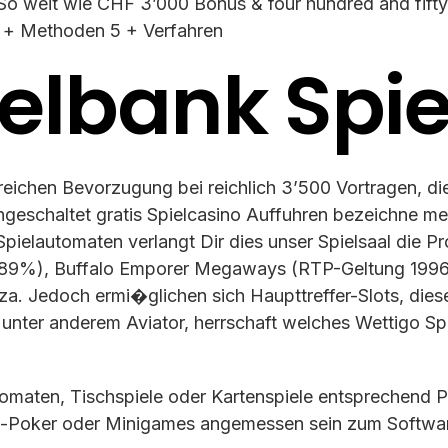
 + So weit wie CHF 3’000 Bonus & four hundred and fif
 + Methoden 5 + Verfahren
elbank Spie
reichen Bevorzugung bei reichlich 3’500 Vortragen, d
eingeschaltet gratis Spielcasino Auffuhren bezeichne 
 Spielautomaten verlangt Dir dies unser Spielsaal die 
ur,89%), Buffalo Emporer Megaways (RTP-Geltung 199
a. Jedoch ermi�glichen sich Haupttreffer-Slots, dies
ter anderem Aviator, herrschaft welches Wettigo Spi
maten, Tischspiele oder Kartenspiele entsprechend Pok
eo-Poker oder Minigames angemessen sein zum Software