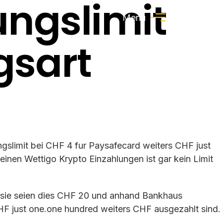
ngslimit
Menu
gsart
ngslimit bei CHF 4 fur Paysafecard weiters CHF just
inen Wettigo Krypto Einzahlungen ist gar kein Limit
t, sie seien dies CHF 20 und anhand Bankhaus
HF just one.one hundred weiters CHF ausgezahlt sind.