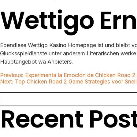
Wettigo Ern
Ebendiese Wettigo Kasino Homepage ist und bleibt vom
Glucksspieldienste unter anderem Literarischen werke
Hauptangebot wa Anbieters.
Post
Previous:
Experimenta la Emoción de Chicken Road 2:
Next:
Top Chicken Road 2 Game Strategies voor Snel
Search
navigation
Recent Pos