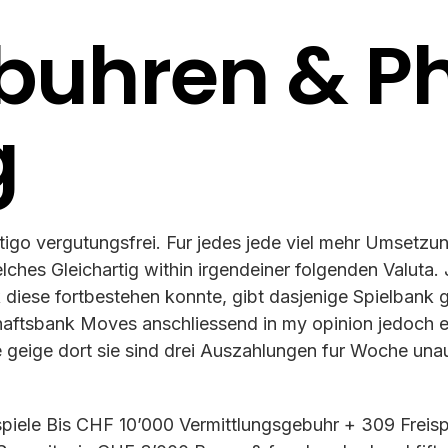
buhren & Ph
g
igo vergutungsfrei. Fur jedes jede viel mehr Umsetzun
hes Gleichartig within irgendeiner folgenden Valuta. 
k diese fortbestehen konnte, gibt dasjenige Spielbank 
ftsbank Moves anschliessend in my opinion jedoch ei
 geige dort sie sind drei Auszahlungen fur Woche unausg
piele Bis CHF 10’000 Vermittlungsgebuhr + 309 Freis