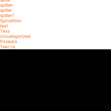
spillen
spiller
spiller1
Spinathlon
test
Texs
Uncategorized
Розваги
Текста