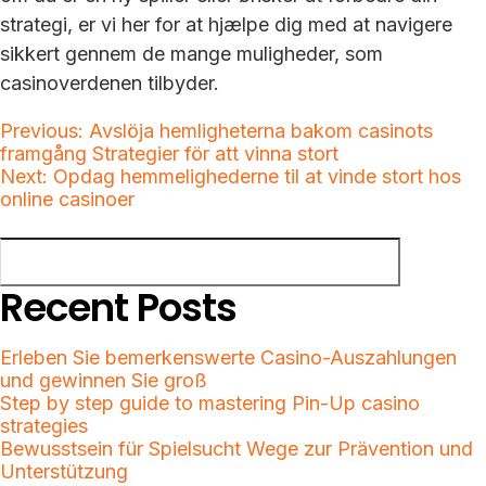
strategi, er vi her for at hjælpe dig med at navigere
sikkert gennem de mange muligheder, som
casinoverdenen tilbyder.
Post
Previous:
Avslöja hemligheterna bakom casinots
framgång Strategier för att vinna stort
navigation
Next:
Opdag hemmelighederne til at vinde stort hos
online casinoer
Search
Search
Recent Posts
Erleben Sie bemerkenswerte Casino-Auszahlungen
und gewinnen Sie groß
Step by step guide to mastering Pin-Up casino
strategies
Bewusstsein für Spielsucht Wege zur Prävention und
Unterstützung