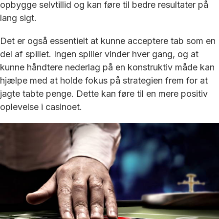
opbygge selvtillid og kan føre til bedre resultater på
lang sigt.
Det er også essentielt at kunne acceptere tab som en
del af spillet. Ingen spiller vinder hver gang, og at
kunne håndtere nederlag på en konstruktiv måde kan
hjælpe med at holde fokus på strategien frem for at
jagte tabte penge. Dette kan føre til en mere positiv
oplevelse i casinoet.