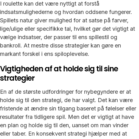
I roulette kan det være nyttigt at forstå
indsatsmulighederne og hvordan oddsene fungerer.
Spillets natur giver mulighed for at satse på farver,
lige/ulige eller specifikke tal, hvilket gør det vigtigt at
vælge indsatser, der passer til ens spillestil og
bankroll. At mestre disse strategier kan gøre en
markant forskel i ens spiloplevelse.
Vigtigheden af at holde sig til sine
strategier
En af de største udfordringer for nybegyndere er at
holde sig til den strategi, de har valgt. Det kan være
fristende at ændre sin tilgang baseret på følelser eller
resultater fra tidligere spil. Men det er vigtigt at have
en plan og holde sig til den, uanset om man vinder
eller taber. En konsekvent strategi hjælper med at