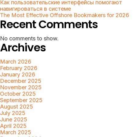
Как пользовательские интерфейсы помогают
навигироваться в системе
The Most Effective Offshore Bookmakers for 2026
Recent Comments
No comments to show.
Archives
March 2026
February 2026
January 2026
December 2025
November 2025
October 2025
September 2025
August 2025
July 2025
June 2025
April 2025
March 2025