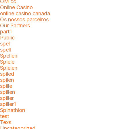
OM cc
Online Casino
online casino canada
Os nossos parceiros
Our Partners
part1
Public
spel
spell
Spellen
Spiele
Spielen
spiled
spilen
spille
spillen
spiller
spiller1
Spinathlon
test
Texs
Uncategorized