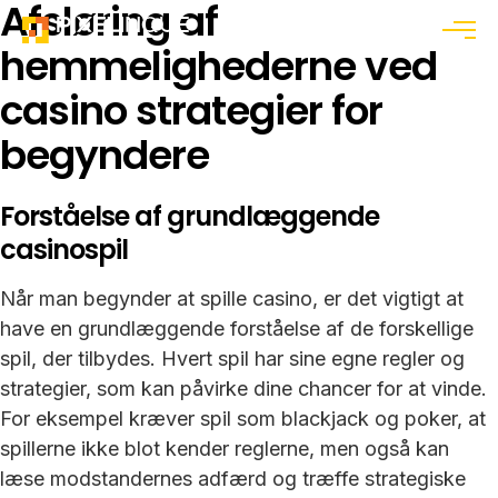
Afsløring af
Menu
hemmelighederne ved
casino strategier for
begyndere
Forståelse af grundlæggende
casinospil
Når man begynder at spille casino, er det vigtigt at
have en grundlæggende forståelse af de forskellige
spil, der tilbydes. Hvert spil har sine egne regler og
strategier, som kan påvirke dine chancer for at vinde.
For eksempel kræver spil som blackjack og poker, at
spillerne ikke blot kender reglerne, men også kan
læse modstandernes adfærd og træffe strategiske