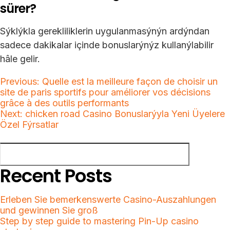
sürer?
Sýklýkla gerekliliklerin uygulanmasýnýn ardýndan
sadece dakikalar içinde bonuslarýnýz kullanýlabilir
hâle gelir.
Post
Previous:
Quelle est la meilleure façon de choisir un
site de paris sportifs pour améliorer vos décisions
navigation
grâce à des outils performants
Next:
chicken road Casino Bonuslarýyla Yeni Üyelere
Özel Fýrsatlar
Search
Search
Recent Posts
Erleben Sie bemerkenswerte Casino-Auszahlungen
und gewinnen Sie groß
Step by step guide to mastering Pin-Up casino