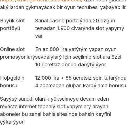
akýllardan çýkmayacak bir oyun tecrübesi yaþayabilir.
Büyük slot
Sanal casino portalýnda 20 özgün
portföyü
temadan 1.900 civarýnda slot yapýmý
var
Online slot
En az 800 lira yatýrým yapan oyun
promosyonlarý
sevdalýlarý için seçilmiþ slotlara özel
10 ücretsiz dönüþ daðýtýlýyor
Hoþgeldin
12.000 lira + 65 ücretsiz spin tutarýnda
bonusu
4 aþamadan oluþan karþýlama bonusu
Sayýsý sürekli olarak yükselmeye devam eden
revaçta internet tabanlý slot yapýmlarý arayan
aboneler bu sanal bahis sitesinde bahsin keyfini
çýkarýyor!