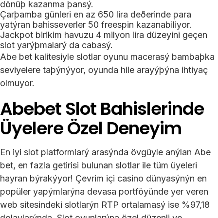
dönüþ kazanma þansý.
Çarþamba günleri en az 650 lira deðerinde para
yatýran bahisseverler 50 freespin kazanabiliyor.
Jackpot birikim havuzu 4 milyon lira düzeyini geçen
slot yarýþmalarý da cabasý.
Abe bet kalitesiyle slotlar oyunu macerasý bambaþka
seviyelere taþýnýyor, oyunda hile arayýþýna ihtiyaç
olmuyor.
Abebet Slot Bahislerinde
Üyelere Özel Deneyim
En iyi slot platformlarý arasýnda övgüyle anýlan Abe
bet, en fazla getirisi bulunan slotlar ile tüm üyeleri
hayran býrakýyor! Çevrim içi casino dünyasýnýn en
popüler yapýmlarýna devasa portföyünde yer veren
web sitesindeki slotlarýn RTP ortalamasý ise %97,18
dolaylarýnda. Slot oyunlarýna özel düzenli ve