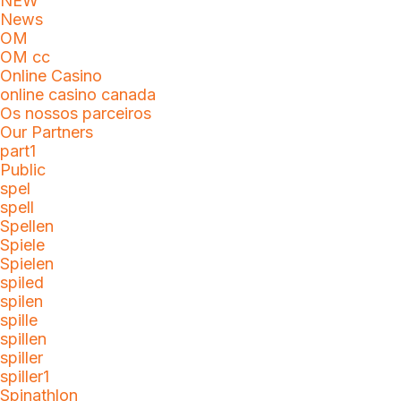
NEW
News
OM
OM cc
Online Casino
online casino canada
Os nossos parceiros
Our Partners
part1
Public
spel
spell
Spellen
Spiele
Spielen
spiled
spilen
spille
spillen
spiller
spiller1
Spinathlon