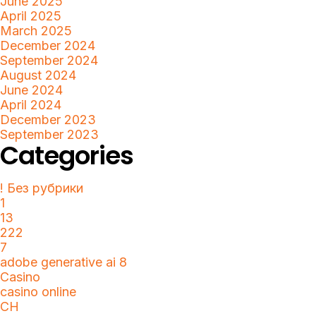
June 2025
April 2025
March 2025
December 2024
September 2024
August 2024
June 2024
April 2024
December 2023
September 2023
Categories
! Без рубрики
1
13
222
7
adobe generative ai 8
Casino
casino online
CH